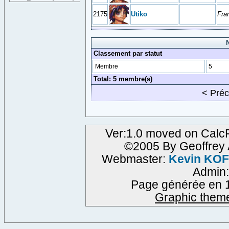
2175
Utiko
Fra
Classement par statut
Membre
5
Total: 5 membre(s)
< Pré
Ver:1.0 moved on CalcF
©2005 By Geoffre
Webmaster:
Kevin KO
Admin
Page générée en 1
Graphic them