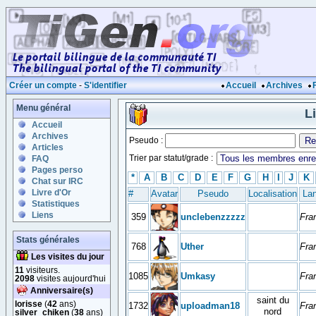
Créer un compte
-
S'identifier
Accueil
Archives
Menu général
L
Accueil
Archives
Pseudo :
Articles
Trier par statut/grade :
FAQ
Pages perso
*
A
B
C
D
E
F
G
H
I
J
K
Chat sur IRC
Livre d'Or
#
Avatar
Pseudo
Localisation
La
Statistiques
Liens
359
unclebenzzzzz
Fra
Stats générales
768
Uther
Fra
Les visites du jour
11
visiteurs.
1085
Umkasy
Fra
2098
visites aujourd'hui
Anniversaire(s)
saint du
lorisse
(
42
ans)
1732
uploadman18
Fra
nord
silver_chiken
(
38
ans)