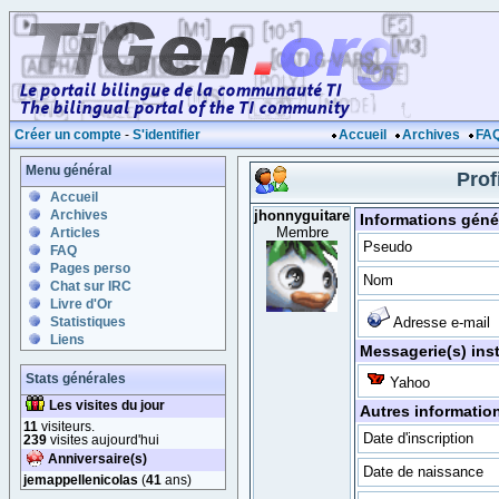
Créer un compte
-
S'identifier
Accueil
Archives
FA
Menu général
Prof
Accueil
Archives
jhonnyguitare
Informations géné
Membre
Articles
Pseudo
FAQ
Pages perso
Nom
Chat sur IRC
Livre d'Or
Statistiques
Adresse e-mail
Liens
Messagerie(s) ins
Stats générales
Yahoo
Les visites du jour
Autres informatio
11
visiteurs.
Date d'inscription
239
visites aujourd'hui
Anniversaire(s)
Date de naissance
jemappellenicolas
(
41
ans)