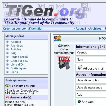
Créer un compte
-
S'identifier
Accueil
Archives
Menu général
Pro
Accueil
Archives
@
Kevin
Informations géné
Kofler
Articles
Pseudo
Administrateur
FAQ
Pages perso
Nom
Chat sur IRC
Livre d'Or
Statistiques
Adresse e-mail
Liens
Autres informatio
Date d'inscription
Stats générales
Les visites du jour
Date de naissance
46
visiteurs,
2
googlebots.
573
visites aujourd'hui
Age
Anniversaire(s)
Site web
lorisse
(
42
ans)
silver_chiken
(
38
ans)