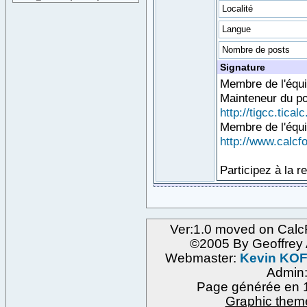
Localité
Langue
Nombre de posts
Signature
Membre de l'équ
Mainteneur du p
http://tigcc.ticalc
Membre de l'équ
http://www.calcfo
Participez à la r
Ver:1.0 moved on Calc
©2005 By Geoffre
Webmaster:
Kevin KO
Admin
Page générée en 1
Graphic them