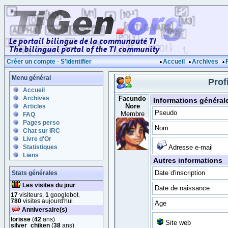
Créer un compte
-
S'identifier
Accueil
Archives
Menu général
Prof
Accueil
Archives
Facundo
Informations général
Nore
Articles
Pseudo
Membre
FAQ
Pages perso
Nom
Chat sur IRC
Livre d'Or
Statistiques
Adresse e-mail
Liens
Autres informations
Date d'inscription
Stats générales
Les visites du jour
Date de naissance
17
visiteurs,
1
googlebot.
780
visites aujourd'hui
Age
Anniversaire(s)
lorisse
(
42
ans)
Site web
silver_chiken
(
38
ans)