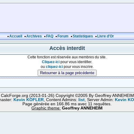
Accueil
Archives
FAQ
Forum
Statistiques
Livre d'Or
Accès interdit
Cette fonction est réservée aux membres du site.
Cliquez-ici
pour vous identifier.
ou
cliquez-ici
pour vous inscrire.
 CalcForge.org (2013-01-26) Copyright ©2005 By Geoffrey ANNEHEI
aster:
Kevin KOFLER
, Content Admins:
list
, Server Admin:
Kevin K
Page générée en 166.86 ms avec 11 requêtes.
Graphic theme:
Geoffrey ANNEHEIM