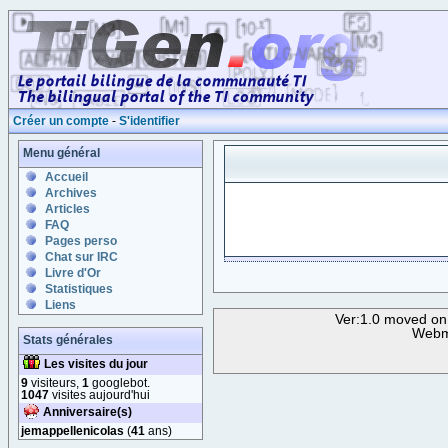
Créer un compte
-
S'identifier
Menu général
Accueil
Archives
Articles
FAQ
Pages perso
Chat sur IRC
Livre d'Or
Statistiques
Liens
Ver:1.0 moved on
Webm
Stats générales
Les visites du jour
9
visiteurs,
1
googlebot.
1047
visites aujourd'hui
Anniversaire(s)
jemappellenicolas
(
41
ans)