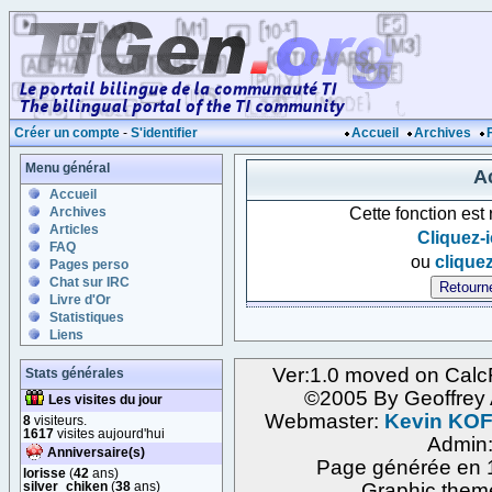
Créer un compte
-
S'identifier
Accueil
Archives
Menu général
Ac
Accueil
Cette fonction est
Archives
Articles
Cliquez-i
FAQ
ou
cliquez
Pages perso
Chat sur IRC
Livre d'Or
Statistiques
Liens
Ver:1.0 moved on Calc
Stats générales
©2005 By Geoffre
Les visites du jour
Webmaster:
Kevin KO
8
visiteurs.
1617
visites aujourd'hui
Admin
Anniversaire(s)
Page générée en 1
lorisse
(
42
ans)
silver_chiken
(
38
ans)
Graphic them