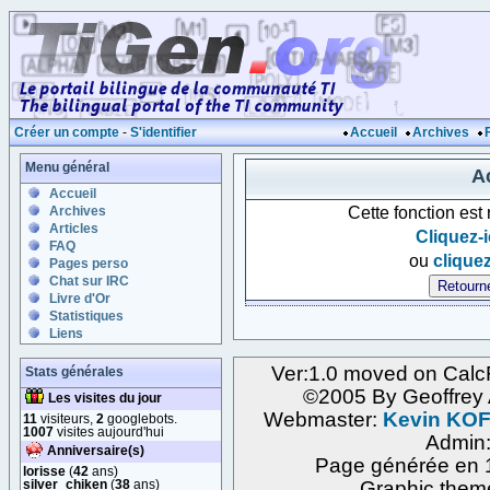
Créer un compte
-
S'identifier
Accueil
Archives
Menu général
Ac
Accueil
Cette fonction est
Archives
Articles
Cliquez-i
FAQ
ou
cliquez
Pages perso
Chat sur IRC
Livre d'Or
Statistiques
Liens
Ver:1.0 moved on Calc
Stats générales
©2005 By Geoffre
Les visites du jour
Webmaster:
Kevin KO
11
visiteurs,
2
googlebots.
1007
visites aujourd'hui
Admin
Anniversaire(s)
Page générée en 1
lorisse
(
42
ans)
silver_chiken
(
38
ans)
Graphic them