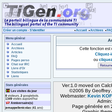
Créer un compte
-
S'identifier
Accueil
Archives
FA
Menu général
Ac
Accueil
Cette fonction est
Archives
Articles
Cliquez-i
FAQ
ou
cliquez
Pages perso
Chat sur IRC
Livre d'Or
Statistiques
Liens
Ver:1.0 moved on Calc
Stats générales
©2005 By Geoffre
Les visites du jour
Webmaster:
Kevin KO
8
visiteurs,
2
googlebots.
1349
visites aujourd'hui
Admin
Anniversaire(s)
Page générée en 2
jemappellenicolas
(
41
ans)
Graphic them