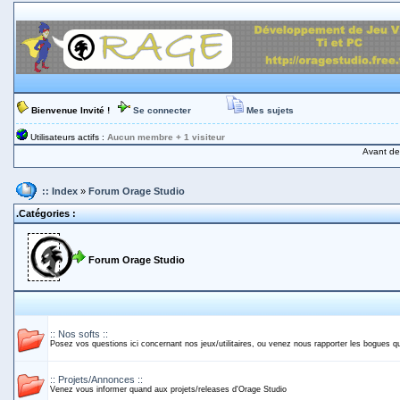
Bienvenue Invité !
Se connecter
Mes sujets
Utilisateurs actifs :
Aucun membre
+ 1 visiteur
Avant de 
:: Index
»
Forum Orage Studio
.Catégories :
Forum Orage Studio
:: Nos softs ::
Posez vos questions ici concernant nos jeux/utilitaires, ou venez nous rapporter les bogues q
:: Projets/Annonces ::
Venez vous informer quand aux projets/releases d'Orage Studio