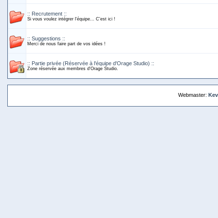
:: Recrutement ::
Si vous voulez intégrer l'équipe... C'est ici !
:: Suggestions ::
Merci de nous faire part de vos idées !
:: Partie privée (Réservée à l'équipe d'Orage Studio) ::
Zone réservée aux membres d'Orage Studio.
Webmaster:
Kev