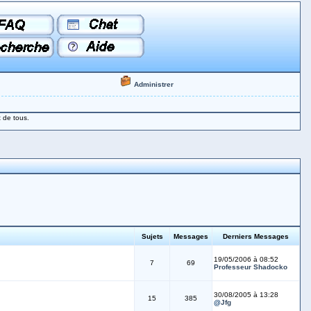
Administrer
 de tous.
Sujets
Messages
Derniers Messages
19/05/2006 à 08:52
7
69
Professeur Shadocko
30/08/2005 à 13:28
15
385
@
Jfg