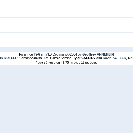
Forum de
Ti-Gen
v3.0 Copyright ©2004 by
Geoffrey ANNEHEIM
in KOFLER
, Content Admins:
list
, Server Admins:
Tyler CASSIDY
and
Kevin KOFLER
, DN
Page générée en 43.75ms avec 11 requetes