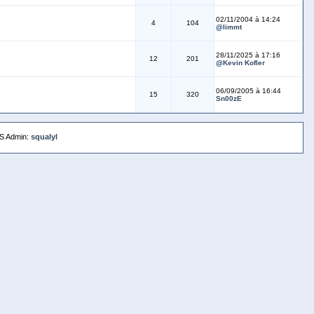
02/11/2004 à 14:24
4
104
@
limmt
28/11/2025 à 17:16
12
201
@
Kevin Kofler
06/09/2005 à 16:44
15
320
Sn00zE
S Admin:
squalyl