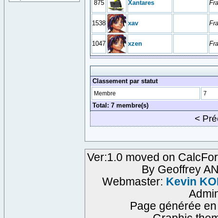
875
Xantares
Fr
1538
xav
Fr
1047
xzen
Fr
Classement par statut
Membre
7
Total: 7 membre(s)
< Pr
Ver:1.0 moved on CalcFor
By Geoffrey A
Webmaster:
Kevin K
Admi
Page générée en 