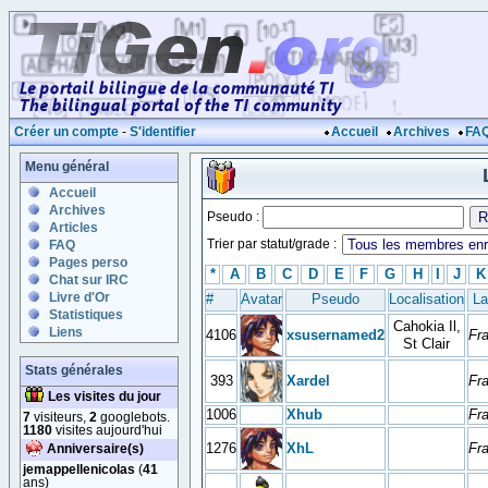
Créer un compte
-
S'identifier
Accueil
Archives
FA
Menu général
Accueil
Archives
Pseudo :
Articles
Trier par statut/grade :
FAQ
Pages perso
*
A
B
C
D
E
F
G
H
I
J
K
Chat sur IRC
Livre d'Or
#
Avatar
Pseudo
Localisation
La
Statistiques
Cahokia Il,
Liens
4106
xsusernamed2
Fr
St Clair
Stats générales
393
Xardel
Fr
Les visites du jour
1006
Xhub
Fr
7
visiteurs,
2
googlebots.
1180
visites aujourd'hui
1276
XhL
Fr
Anniversaire(s)
jemappellenicolas
(
41
ans)