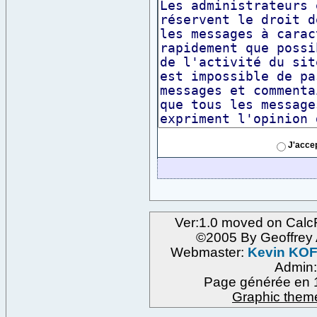
J'acce
Ver:1.0 moved on Calc
©2005 By Geoffre
Webmaster:
Kevin KO
Admin
Page générée en 1
Graphic them