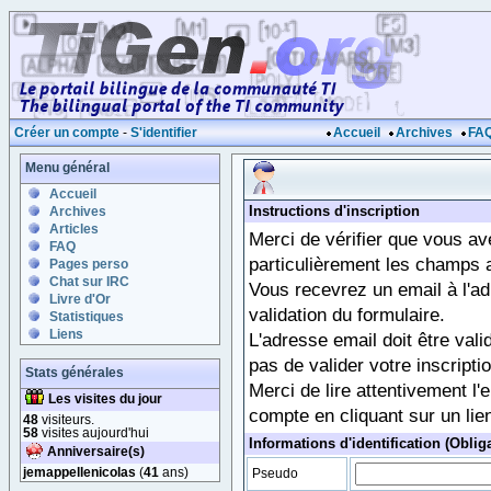
Créer un compte
-
S'identifier
Accueil
Archives
FA
Menu général
Accueil
Instructions d'inscription
Archives
Articles
Merci de vérifier que vous a
FAQ
particulièrement les champs 
Pages perso
Chat sur IRC
Vous recevrez un email à l'a
Livre d'Or
validation du formulaire.
Statistiques
Liens
L'adresse email doit être vali
pas de valider votre inscriptio
Stats générales
Merci de lire attentivement l'
Les visites du jour
compte en cliquant sur un lien 
48
visiteurs.
58
visites aujourd'hui
Informations d'identification (Obliga
Anniversaire(s)
jemappellenicolas
(
41
ans)
Pseudo