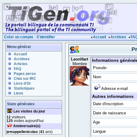
Créer un compte
-
S'identifier
Accueil
Archives
FA
Menu général
Pr
Accueil
Archives
LeonHart
Informations général
Membre
Articles
Pseudo
FAQ
Pages perso
Nom
Chat sur IRC
Livre d'Or
Statistiques
Adresse e-mail
Liens
Autres informations
Date d'inscription
Stats générales
Les visites du jour
Date de naissance
12
visiteurs.
125
visites aujourd'hui
Age
Anniversaire(s)
Langue
jemappellenicolas
(
41
ans)