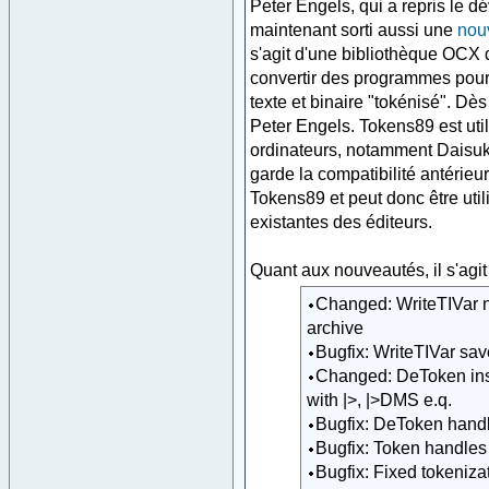
Peter Engels, qui a repris le 
maintenant sorti aussi une
nou
s'agit d'une bibliothèque OCX 
convertir des programmes pour 
texte et binaire "tokénisé". D
Peter Engels. Tokens89 est uti
ordinateurs, notamment Daisuke
garde la compatibilité antérie
Tokens89 et peut donc être uti
existantes des éditeurs.
Quant aux nouveautés, il s'agi
Changed: WriteTIVar n
archive
Bugfix: WriteTIVar save
Changed: DeToken inse
with |>, |>DMS e.q.
Bugfix: DeToken handles .
Bugfix: Token handles .+,
Bugfix: Fixed tokeniza