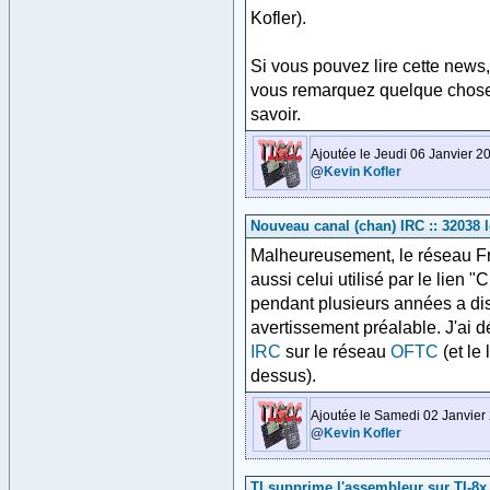
Kofler).
Si vous pouvez lire cette news,
vous remarquez quelque chose q
savoir.
Ajoutée le Jeudi 06 Janvier 2
@
Kevin Kofler
Nouveau canal (chan) IRC :: 32038 l
Malheureusement, le réseau Fr
aussi celui utilisé par le lien "
pendant plusieurs années a dis
avertissement préalable. J'ai 
IRC
sur le réseau
OFTC
(et le
dessus).
Ajoutée le Samedi 02 Janvier
@
Kevin Kofler
TI supprime l'assembleur sur TI-8x C