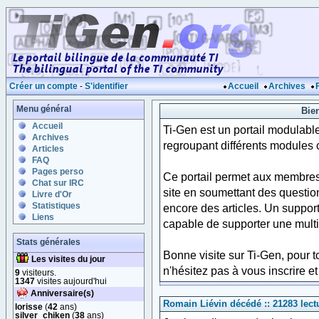
Créer un compte
-
S'identifier
Accueil
Archives
Menu général
Bie
Accueil
Ti-Gen est un portail modulab
Archives
regroupant différents modules 
Articles
FAQ
Pages perso
Ce portail permet aux membres d
Chat sur IRC
site en soumettant des questio
Livre d'Or
Statistiques
encore des articles. Un support 
Liens
capable de supporter une mult
Stats générales
Bonne visite sur Ti-Gen, pour 
Les visites du jour
n'hésitez pas à vous inscrire et
9
visiteurs.
1347
visites aujourd'hui
Anniversaire(s)
Romain Liévin décédé :: 21283 lectu
lorisse
(
42
ans)
silver_chiken
(
38
ans)