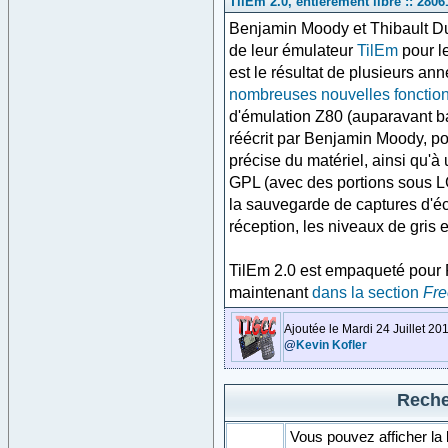
TilEm 2.0, entièrement libre :: 28061
Benjamin Moody et Thibault Du
de leur émulateur
TilEm
pour le
est le résultat de plusieurs ann
nombreuses nouvelles fonction
d'émulation Z80 (auparavant ba
réécrit par Benjamin Moody, p
précise du matériel, ainsi qu'
GPL (avec des portions sous LG
la sauvegarde de captures d'écr
réception, les niveaux de gris
TilEm 2.0 est empaqueté pour
maintenant
dans la section
Fre
Ajoutée le Mardi 24 Juillet 20
@
Kevin Kofler
Reche
Vous pouvez afficher la 