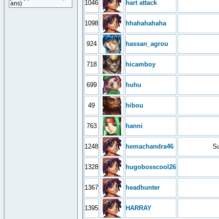
1046
hart attack
ans)
1098
hhahahahaha
924
hassan_agrou
718
hicamboy
699
huhu
49
hibou
763
hanni
1248
hemachandra46
Su
1328
hugobosscool26
1367
headhunter
1395
HARRAY