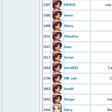
1397
HERVE
cote 
1495
heero
1489
Hilary
1531
Hitsukira
1547
hass
1617
honyx
1664
hervé815
Ca
1706
HM_calc
C
1863
hao60
1842
Houpe
mar
1404
Harry
Mar