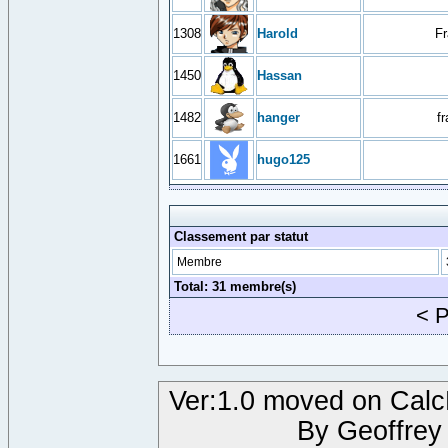
1308
Harold
Fr
1450
Hassan
1482
hanger
f
1661
hugo125
Classement par statut
Membre
Total: 31 membre(s)
< 
Ver:1.0 moved on Calc
By Geoffre