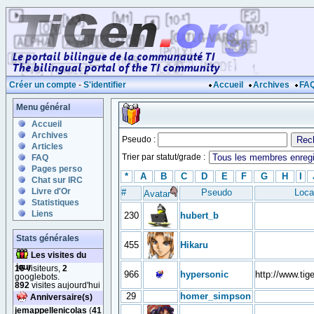
Créer un compte
-
S'identifier
Accueil
Archives
FA
Menu général
Accueil
Archives
Pseudo :
Articles
Trier par statut/grade :
FAQ
Pages perso
*
A
B
C
D
E
F
G
H
I
Chat sur IRC
Livre d'Or
#
Pseudo
Loca
Avatar
Statistiques
Liens
230
hubert_b
Stats générales
455
Hikaru
Les visites du
jour
16
visiteurs,
2
966
hypersonic
http://www.tig
googlebots.
892
visites aujourd'hui
29
homer_simpson
Anniversaire(s)
jemappellenicolas
(
41