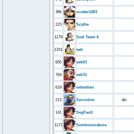
386
scutter1083
223
Scythe
1179
Seal Team 6
1331
seb
605
seb03
764
seb31
619
sebastien
213
Seccotine
dtc
141
SegFault
1172
Sembounzakura