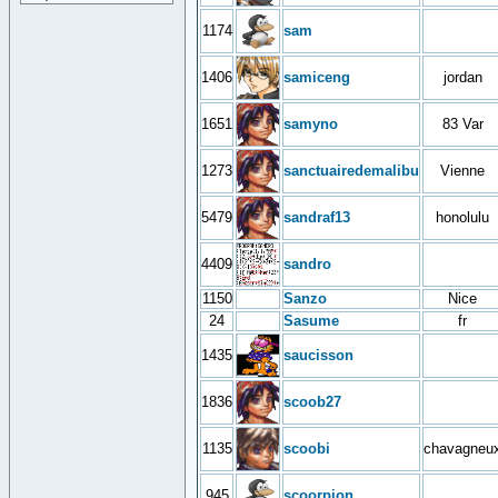
1174
sam
1406
samiceng
jordan
1651
samyno
83 Var
1273
sanctuairedemalibu
Vienne
5479
sandraf13
honolulu
4409
sandro
1150
Sanzo
Nice
24
Sasume
fr
1435
saucisson
1836
scoob27
1135
scoobi
chavagneu
945
scoorpion