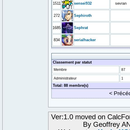
1511
sensei932
sevran
272
Sephiroth
1685
Sephrat
834
serialhacker
Classement par statut
Membre
87
Administrateur
1
Total: 88 membre(s)
< Préc
Ver:1.0 moved on CalcFo
By Geoffrey 