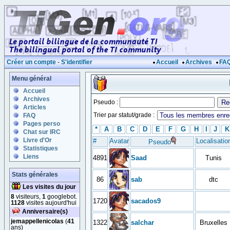
Créer un compte
-
S'identifier
Accueil
Archives
FA
Menu général
Accueil
Archives
Pseudo :
Articles
Trier par statut/grade :
FAQ
Pages perso
*
A
B
C
D
E
F
G
H
I
J
K
Chat sur IRC
Livre d'Or
#
Avatar
Localisatio
Pseudo
Statistiques
Liens
4891
Saad
Tunis
Stats générales
86
sab
dtc
Les visites du jour
8
visiteurs,
1
googlebot.
1720
sacados9
1128
visites aujourd'hui
Anniversaire(s)
jemappellenicolas
(
41
1322
salchar
Bruxelles
ans)