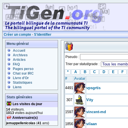
Créer un compte
-
S'identifier
Menu général
Accueil
Archives
Pseudo :
Articles
Trier par statut/grade :
FAQ
Pages perso
*
A
B
C
D
E
F
Chat sur IRC
Livre d'Or
#
Avatar
Statistiques
Liens
4491
vpsgrtis
Stats générales
307
Vity
Les visites du jour
14
visiteurs.
1597
vincent-md
1013
visites aujourd'hui
Anniversaire(s)
jemappellenicolas
(
41
ans)
1856
vilaan