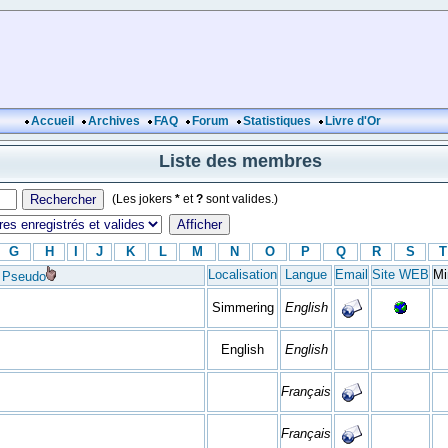
Accueil
Archives
FAQ
Forum
Statistiques
Livre d'Or
Liste des membres
(Les jokers
*
et
?
sont valides.)
G
H
I
J
K
L
M
N
O
P
Q
R
S
T
Localisation
Langue
Email
Site WEB
Mi
Pseudo
Simmering
English
English
English
Français
Français