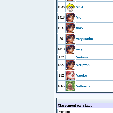
1638
VICT
1418
Vic
1537
vhkk
26
verytourist
1410
very
172
Vertyos
1327
Vcripton
192
Varuku
1665
Valhorux
Classement par statut
Membre