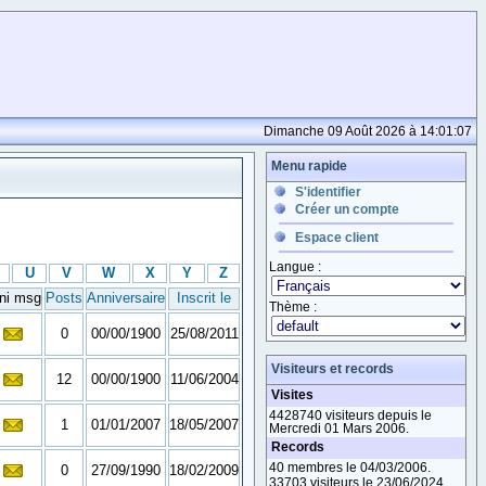
Dimanche 09 Août 2026 à 14:01:07
Menu rapide
S'identifier
Créer un compte
Espace client
Langue :
U
V
W
X
Y
Z
ni msg
Posts
Anniversaire
Inscrit le
Thème :
0
00/00/1900
25/08/2011
Visiteurs et records
12
00/00/1900
11/06/2004
Visites
4428740 visiteurs depuis le
1
01/01/2007
18/05/2007
Mercredi 01 Mars 2006.
Records
40 membres le 04/03/2006.
0
27/09/1990
18/02/2009
33703 visiteurs le 23/06/2024.