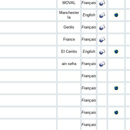
MOVAL
Français
Manchester
English
Ia
Genlis
Français
France
Français
El Cerrito
English
ain sefra
Français
Français
Français
Français
Français
Français