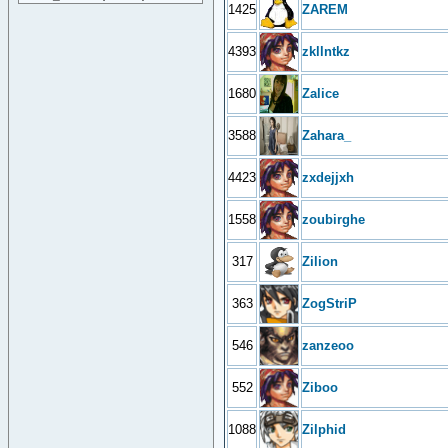
1425
ZAREM
4393
zkllntkz
1680
Zalice
3588
Zahara_
4423
zxdejjxh
1558
zoubirghe
317
Zilion
363
ZogStriP
546
zanzeoo
552
Ziboo
1088
Zilphid