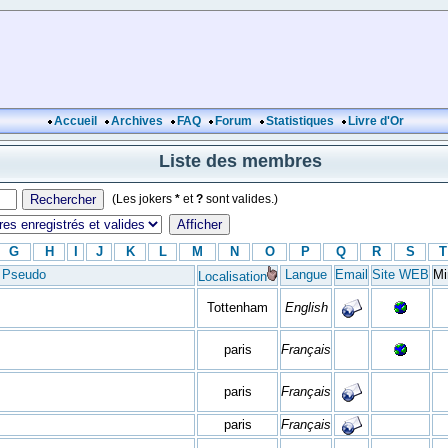
Accueil
Archives
FAQ
Forum
Statistiques
Livre d'Or
Liste des membres
(Les jokers
*
et
?
sont valides.)
G
H
I
J
K
L
M
N
O
P
Q
R
S
T
Pseudo
Langue
Email
Site WEB
Mi
Localisation
Tottenham
English
paris
Français
paris
Français
paris
Français