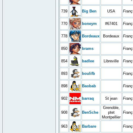
739
Big Ben
USA
Franç
770
boneym
#67401
Franç
778
Bordeaux
Bordeaux
Franç
850
brams
Franç
854
badlee
Libreville
Franç
893
boulifb
Franç
898
Baobab
Franç
902
barraq
St jean
Franç
Grenoble,
908
BenSche
ptet
Franç
Montpellier
963
Barbare
Franç