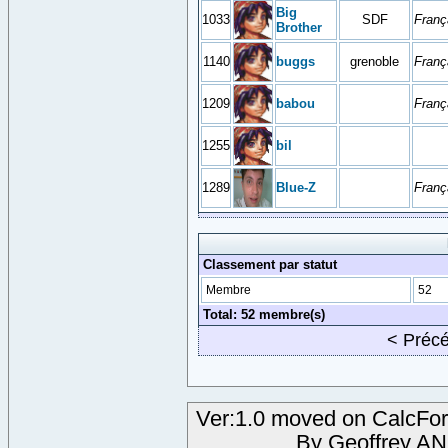
Big
1033
SDF
Franç
Brother
1140
buggs
grenoble
Franç
1209
babou
Franç
1255
bil
1289
Blue-Z
Franç
Classement par statut
Membre
52
Total: 52 membre(s)
< Préc
Ver:1.0 moved on CalcFor
By Geoffrey A