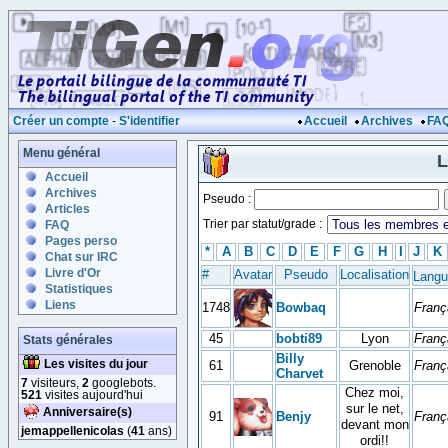
Créer un compte
-
S'identifier
Accueil
Archives
FA
Menu général
L
Accueil
Archives
Pseudo :
Articles
Trier par statut/grade :
FAQ
Pages perso
*
A
B
C
D
E
F
G
H
I
J
K
Chat sur IRC
Livre d'Or
#
Avatar
Pseudo
Localisation
Langu
Statistiques
Liens
1748
Bowbaq
Franç
45
bobti89
Lyon
Franç
Stats générales
Billy
Les visites du jour
61
Grenoble
Franç
Charvet
7
visiteurs,
2
googlebots.
Chez moi,
521
visites aujourd'hui
sur le net,
Anniversaire(s)
91
Benjy
Franç
devant mon
jemappellenicolas
(
41
ans)
ordi!!