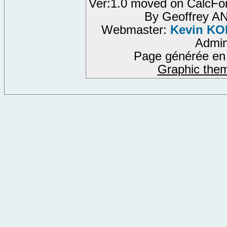
Ver:1.0 moved on CalcFo
By Geoffrey 
Webmaster:
Kevin K
Admi
Page générée en 
Graphic the