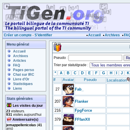
Créer un compte
-
S'identifier
Accueil
Archives
FA
Menu général
Accueil
Archives
Pseudo :
Articles
Trier par statut/grade :
FAQ
Pages perso
*
A
B
C
D
E
F
G
H
I
J
K
Chat sur IRC
Livre d'Or
#
Avatar
Pseudo
Localisation
Statistiques
Liens
27
Fab_
Stats générales
207
Flanker
Les visites du jour
216
FpgForce
23
visiteurs.
931
visites aujourd'hui
379
FFfanXII
Anniversaire(s)
jemappellenicolas
(
41
ans)