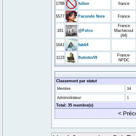
1788
fulton
france
5577
Facundo Nore
France
France
181
@
Folco
Machecoul
(44)
1641
fab64
France-
1123
flotintin59
NPDC
Classement par statut
Membre
34
Administrateur
1
Total: 35 membre(s)
< Pré