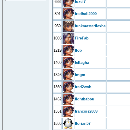
688
foxel7
891
fredhali2000
959
funkmasterflexbe
1003
FireFab
1219
flob
1409
fellagha
1346
fmgm
1360
fred2woh
1462
fightbabou
1551
francois2809
1586
florian57