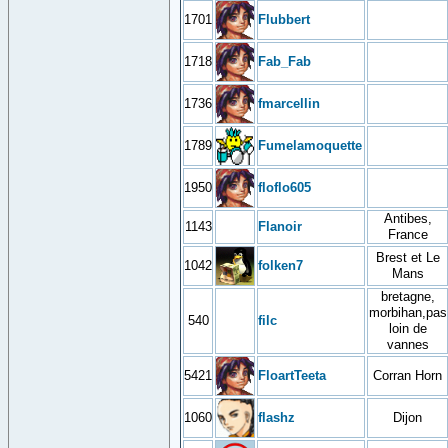
1701
Flubbert
1718
Fab_Fab
1736
fmarcellin
1789
Fumelamoquette
1950
floflo605
Antibes,
1143
Flanoir
France
Brest et Le
1042
folken7
Mans
bretagne,
morbihan,pas
540
filc
loin de
vannes
5421
FloartTeeta
Corran Horn
1060
flashz
Dijon